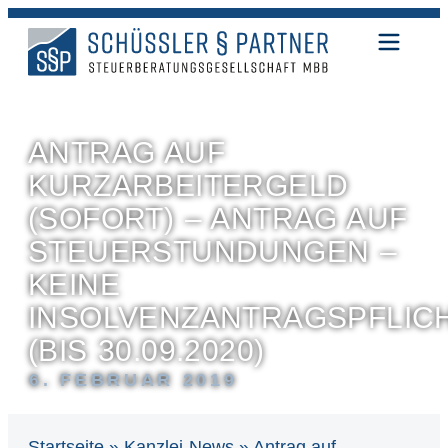
ANTRAG AUF
KURZARBEITERGELD
(SOFORT) – ANTRAG AUF
STEUERSTUNDUNGEN –
KEINE
INSOLVENZANTRAGSPFLIC
(BIS 30.09.2020)
6. FEBRUAR 2019
Startseite
»
Kanzlei-News
»
Antrag auf