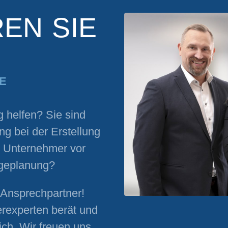
EN SIE
E
g helfen? Sie sind
g bei der Erstellung
s Unternehmer vor
lgeplanung?
r Ansprechpartner!
rexperten berät und
ich. Wir freuen uns