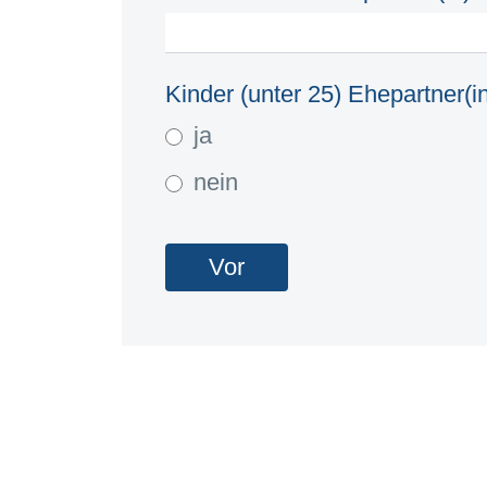
Kinder (unter 25) Ehepartner(i
ja
nein
Vor