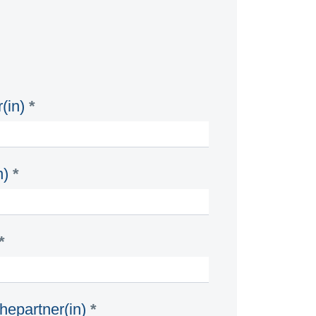
(in)
*
n)
*
*
hepartner(in)
*