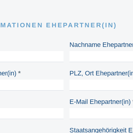
MATIONEN EHEPARTNER(IN)
Nachname Ehepartner
er(in)
*
PLZ, Ort Ehepartner(i
E-Mail Ehepartner(in)
Staatsangehörigkeit E