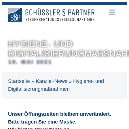
HYGIENE- UND
DIGITALISIERUNGMASSNAH
19. MAI 2021
Startseite
»
Kanzlei-News
»
Hygiene- und
Digitalisierungmaßnahmen
Unser Öffungszeiten bleiben unverändert.
Bitte tragen Sie eine Maske.